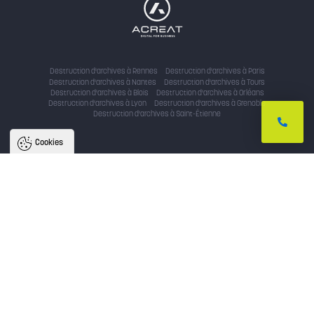
Destruction d'archives à Rennes
Destruction d'archives à Paris
Destruction d'archives à Nantes
Destruction d'archives à Tours
Destruction d'archives à Blois
Destruction d'archives à Orléans
Destruction d'archives à Lyon
Destruction d'archives à Grenoble
Destruction d'archives à Saint-Étienne
Cookies
Nous utilisons des cookies pour
améliorer l'expérience utilisateur
Avec votre accord, nous utilisons des cookies pour assurer le bon
fonctionnement du site, identifier la provenance des utilisateurs, analyser
l'audience, et fournir des publicités personnalisées. En cliquant sur « accepter
», vous consentez au partage de ces informations et soutenez nos projets.
Vous pouvez retirer votre consentement à tout moment.
Politique de confidentialité