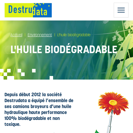
Accueil
Environnement
L'huile biodégradable
L'HUILE BIODÉGRADABLE
DESTRUCTION
D'ARCHIVES
AGENTS DE
DESTRUCTION
DESTRUCTION
Depuis début 2012 la société
DE DISQUES
RGPD :
Destrudata a équipé l’ensemble de
DURS
COLLECTEURS
RÈGLEMENT
ses camions broyeurs d’une huile
SÉCURISÉS
GÉNÉRAL SUR
hydraulique haute performance
NOS CAMIONS
DESTRUCTION
LA
100% biodégradable et non
RÉGULIÈRE
PROTECTION
toxique.
CAMIONS
DES DONNÉES
BIO-ADDITIF