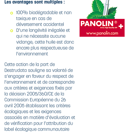
BROYEURS
Les avantages sont multiples :
CARBURANTS
DESTRUCTION
XBEE
ULTRA-
POURQUOI
100% biodégradable et non
DESTRUCTION
SÉCURISÉE
DÉTRUIRE SES
toxique en cas de
ULTRA-
DOCUMENTS
LE RECYCLAGE
déversement accidentel
SÉCURISÉE
CONFIDENTIELS
D’une longévité inégalée et
SUPPORTS
?
qui ne nécessite aucune
SPÉCIFIQUES
L'HUILE
vidange, cette huile est donc
BIODÉGRADABLE
encore plus respectueuse de
CE QUE DIT LE
l’environnement
CODE PÉNAL
Cette action de la part de
Destrudata souligne sa volonté de
CE QUE DIT LA
s’engager en faveur du respect de
LOI
l’environnement et de correspondre
aux critères et exigences fixés par
NORME DIN
la décision 2005/360/CE de la
66399 ET ISO
Commission Européenne du 26
21964
avril 2005 établissant les critères
écologiques et les exigences
associés en matière d’évaluation et
de vérification pour l’attribution du
label écologique communautaire