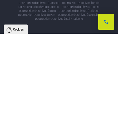
Destruction d'archives à Rennes
Destruction d'archives à Paris
Destruction d'archives à Nantes
Destruction d'archives à Tours
Destruction d'archives à Blois
Destruction d'archives à Orléans
Destruction d'archives à Lyon
Destruction d'archives à Grenoble
Destruction d'archives à Saint-Étienne
Cookies
Nous utilisons des cookies pour
améliorer l'expérience utilisateur
Avec votre accord, nous utilisons des cookies pour assurer le bon
fonctionnement du site, identifier la provenance des utilisateurs, analyser
l'audience, et fournir des publicités personnalisées. En cliquant sur « accepter
», vous consentez au partage de ces informations et soutenez nos projets.
Vous pouvez retirer votre consentement à tout moment.
Politique de confidentialité
Tout accepter
Tout refuser
Paramètres