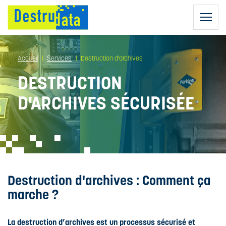
Accueil
Services
Destruction d'archives
DESTRUCTION
D'ARCHIVES SÉCURISÉE
DESTRUCTION
D'ARCHIVES
AGENTS DE
DESTRUCTION
DESTRUCTION
DE DISQUES
RGPD :
DURS
Destruction d'archives : Comment ça
COLLECTEURS
RÈGLEMENT
SÉCURISÉS
GÉNÉRAL SUR
marche ?
NOS CAMIONS
DESTRUCTION
LA
RÉGULIÈRE
PROTECTION
CAMIONS
DES DONNÉES
BIO-ADDITIF
La destruction d’archives est un processus sécurisé et