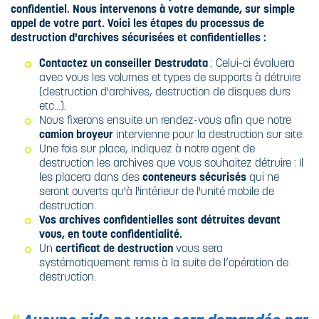
BROYEURS
CARBURANTS
confidentiel. Nous intervenons à votre demande, sur simple
DESTRUCTION
XBEE
appel de votre part. Voici les étapes du processus de
ULTRA-
POURQUOI
DESTRUCTION
destruction d'archives sécurisées et confidentielles :
SÉCURISÉE
DÉTRUIRE SES
ULTRA-
DOCUMENTS
LE RECYCLAGE
Contactez un conseiller Destrudata
: Celui-ci évaluera
SÉCURISÉE
CONFIDENTIELS
avec vous les volumes et types de supports à détruire
SUPPORTS
?
(destruction d'archives, destruction de disques durs
SPÉCIFIQUES
L'HUILE
etc...).
BIODÉGRADABLE
Nous fixerons ensuite un rendez-vous afin que notre
CE QUE DIT LE
camion broyeur
intervienne pour la destruction sur site.
CODE PÉNAL
Une fois sur place, indiquez à notre agent de
destruction les archives que vous souhaitez détruire : Il
CE QUE DIT LA
les placera dans des
conteneurs sécurisés
qui ne
LOI
seront ouverts qu'à l'intérieur de l'unité mobile de
destruction.
Vos archives confidentielles sont détruites devant
NORME DIN
vous, en toute confidentialité.
66399 ET ISO
Un
certificat de destruction
vous sera
21964
systématiquement remis à la suite de l’opération de
destruction.