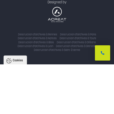
Designed by
Destruction d'archives à Rennes
Destruction d'archives à Paris
Destruction d'archives à Nantes
Destruction d'archives à Tours
Destruction d'archives à Blois
Destruction d'archives à Orléans
Destruction d'archives à Lyon
Destruction d'archives à Grenoble
Destruction d'archives à Saint-Étienne
Cookies
Nous utilisons des cookies pour
améliorer l'expérience utilisateur
Avec votre accord, nous utilisons des cookies pour assurer le bon
fonctionnement du site, identifier la provenance des utilisateurs, analyser
l'audience, et fournir des publicités personnalisées. En cliquant sur « accepter
», vous consentez au partage de ces informations et soutenez nos projets.
Vous pouvez retirer votre consentement à tout moment.
Politique de confidentialité