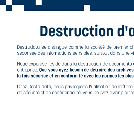
ROYEURS
ARBURANTS
ESTRUCTION
BEE
LTRA-
OURQUOI
ESTRUCTION
ÉCURISÉE
ÉTRUIRE SES
LTRA-
OCUMENTS
E RECYCLAGE
Destruction d'
ÉCURISÉE
ONFIDENTIELS
UPPORTS
PÉCIFIQUES
HUILE
IODÉGRADABLE
Destrudata se distingue comme la société de premier ch
 QUE DIT LE
sécurisée des informations sensibles, surtout dans une 
ODE PÉNAL
Notre expertise réside dans la destruction de document
entreprise.
Que vous ayez besoin de détruire des archives 
 QUE DIT LA
la fois sécurisé et en conformité avec les normes les plus
I
Chez Destrudata, nous privilégions l'utilisation de mét
de sécurité et de confidentialité. Vous pouvez avoir plein
ORME DIN
399 ET ISO
1964