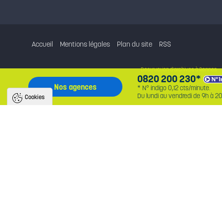
Accueil
Mentions légales
Plan du site
RSS
Destruction d'archives à Rennes
0820 200 230*
Destruction d'archives
Nos agences
* N° indigo 0,12 cts/minute.
Du lundi au vendredi de 9h à 20
Cookies
Nous utilisons des cookies pour améliorer
l'expérience utilisateur
Avec votre accord, nous utilisons des cookies pour assurer le bon fonctionnement du 
identifier la provenance des utilisateurs, analyser l'audience, et fournir des publicité
personnalisées. En cliquant sur « accepter », vous consentez au partage de ces in
et soutenez nos projets. Vous pouvez retirer votre consentement à tout moment.
Politique de confidentialité
Tout accepter
Tout refuser
Paramètres