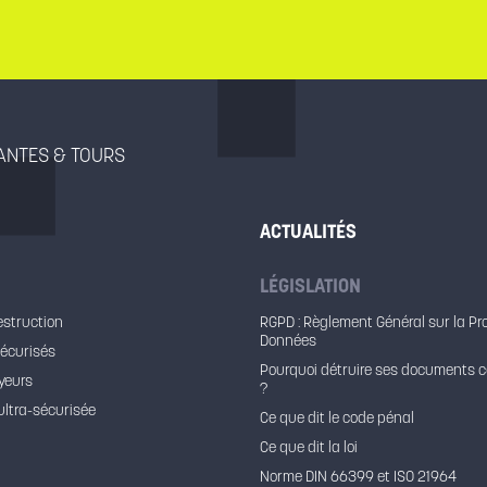
NANTES & TOURS
ACTUALITÉS
LÉGISLATION
estruction
RGPD : Règlement Général sur la Pr
Données
sécurisés
Pourquoi détruire ses documents c
yeurs
?
ultra-sécurisée
Ce que dit le code pénal
Ce que dit la loi
Norme DIN 66399 et ISO 21964