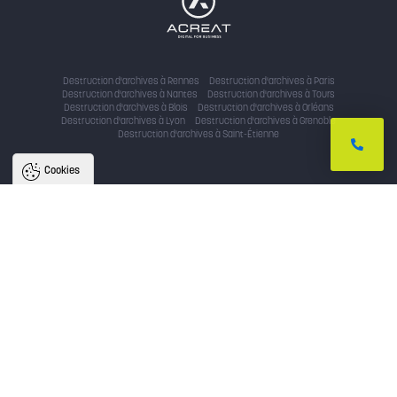
Destruction d'archives à Rennes
Destruction d'archives à Paris
Destruction d'archives à Nantes
Destruction d'archives à Tours
Destruction d'archives à Blois
Destruction d'archives à Orléans
Destruction d'archives à Lyon
Destruction d'archives à Grenoble
Destruction d'archives à Saint-Étienne
Cookies
Nous utilisons des cookies pour
améliorer l'expérience utilisateur
Avec votre accord, nous utilisons des cookies pour assurer le bon
fonctionnement du site, identifier la provenance des utilisateurs, analyser
l'audience, et fournir des publicités personnalisées. En cliquant sur « accepter
», vous consentez au partage de ces informations et soutenez nos projets.
Vous pouvez retirer votre consentement à tout moment.
Politique de confidentialité
Tout accepter