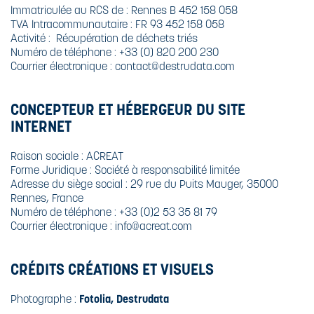
BROYEURS
CARBURANTS
Immatriculée au RCS de : Rennes B 452 158 058
DESTRUCTION
XBEE
TVA Intracommunautaire : FR 93 452 158 058
ULTRA-
POURQUOI
DESTRUCTION
Activité : Récupération de déchets triés
SÉCURISÉE
DÉTRUIRE SES
ULTRA-
Numéro de téléphone : +33 (0) 820 200 230
DOCUMENTS
LE RECYCLAGE
SÉCURISÉE
Courrier électronique :
contact@destrudata.com
CONFIDENTIELS
SUPPORTS
?
SPÉCIFIQUES
L'HUILE
CONCEPTEUR ET HÉBERGEUR DU SITE
BIODÉGRADABLE
CE QUE DIT LE
INTERNET
CODE PÉNAL
Raison sociale : ACREAT
CE QUE DIT LA
Forme Juridique : Société à responsabilité limitée
LOI
Adresse du siège social : 29 rue du Puits Mauger, 35000
Rennes, France
Numéro de téléphone : +33 (0)2 53 35 81 79
NORME DIN
Courrier électronique :
info@acreat.com
66399 ET ISO
21964
CRÉDITS CRÉATIONS ET VISUELS
Photographe :
Fotolia, Destrudata