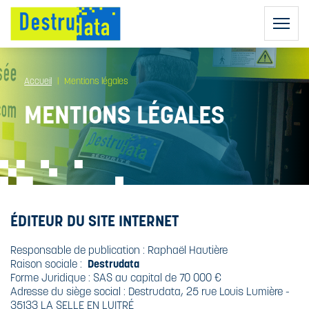
Accueil
Mentions légales
MENTIONS LÉGALES
DESTRUCTION
D'ARCHIVES
AGENTS DE
DESTRUCTION
DESTRUCTION
ÉDITEUR DU SITE INTERNET
DE DISQUES
RGPD :
DURS
COLLECTEURS
RÈGLEMENT
Responsable de publication : Raphaël Hautière
SÉCURISÉS
GÉNÉRAL SUR
Raison sociale :
Destrudata
NOS CAMIONS
DESTRUCTION
LA
Forme Juridique : SAS au capital de 70 000 €
RÉGULIÈRE
PROTECTION
Adresse du siège social : Destrudata, 25 rue Louis Lumière -
CAMIONS
DES DONNÉES
BIO-ADDITIF
35133 LA SELLE EN LUITRÉ