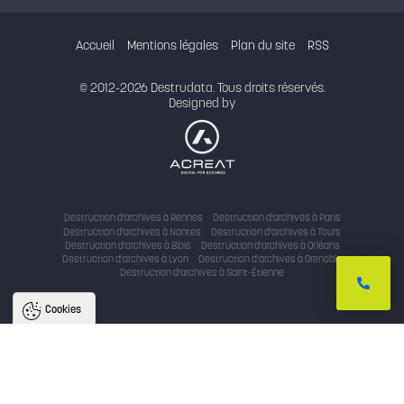
Accueil
Mentions légales
Plan du site
RSS
© 2012-2026 Destrudata. Tous droits réservés.
Designed by
Destruction d'archives à Rennes
Destruction d'archives à Paris
Destruction d'archives à Nantes
Destruction d'archives à Tours
Destruction d'archives à Blois
Destruction d'archives à Orléans
Destruction d'archives à Lyon
Destruction d'archives à Grenoble
Destruction d'archives à Saint-Étienne
Cookies
Nous utilisons des cookies pour
améliorer l'expérience utilisateur
Avec votre accord, nous utilisons des cookies pour assurer le bon